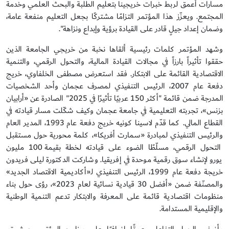
مسارات أعمق لربط خبرات خريجينا بتعليم الطلبة والبحث العلمي وخدمة
المجتمع. ويعزّز هذا المؤتمر التزامًا مشتركًا بجعل التعليم منفعة عامة،
وضمان إعداد جيلٍ قادر على القيادة برؤية وإبداع ونزاهة".
وشهد المؤتمر كلمات رئيسية ألقاها نخبة من خريجي الجامعة الذين
حققوا تأثيراً بارزاً في مجالات القيادة المالية، والتحول الرقمي، والتنمية
الاقتصادية القائمة على الابتكار. فقد استعرض مصطفى الخلفاوي، خريج
دفعة عام 2007، الرئيس التنفيذي لمصرف عجمان وأحد الشخصيات
المدرجة ضمن قائمة "أكثر 150 عربيًا تأثيرًا في 2025" الصادرة عن «أرابيان
بزنس»، تجربته التعليمية في جامعة عجمان وكيف شكّلت مسار قيادته في
القطاع المالي. كما قدّم لاسينا كونيه خريج دفعة عام 1993، المدير العام
والرئيس التنفيذي لمبادرة «سمارت أفريكا»، كلمة محورية حول مستقبل
التحول الرقمي، مسلّطًا الضوء على قيادته لخطة بقيمة 100 مليون
يورو لإنشاء سوق رقمية موحدة في إفريقيا. وشاركت الدكتورة ليلى فريدون
خريجة دفعة عام 1999، الرئيس التنفيذي لـ«أكاديمية الاقتصاد الجديد»
والمصنّفة ضمن «أفضل 30 قيادية نسائية لعام 2023»، رؤى حول بناء
منظومات اقتصادية قائمة على المعرفة والابتكار تدعم التنمية الوطنية
والإقليمية المستدامة.