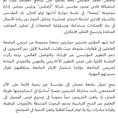
وأضفى الحوار التفاعلي عمقًا إضافيًا على برنامج المؤتمر، حيث تم
استضافة فادي غندور، مؤسس شركة "أرامكس" ورئيس مجلس إدارة
مجموعة "ومضة"، في جلسة حوارية أدارتها لولو الخازن باز، المؤسس
والشريك الإداري لشركة «سبايد فنتشرز». وتناول الحوار دور ريادة الأعمال
في بناء اقتصادات مستدامة، ومسؤولية الجامعات في تمكين المواهب
الصاعدة وترسيخ التفكير الابتكاري.
كما شهد المؤتمر جلستين حواريتين جمعتا مجموعة من خريجي الجامعة
العاملين في قطاعات متنوعة، حيث ناقشت الجلسة الأولى دور الخريجين في
دعم التطوير المؤسسي عبر الإرشاد والتواصل العالمي. بينما ركّزت
الجلسة الثانية على فرص التطوير الأكاديمي والمهني والتنفيذي المتاحة
لخريجي الجامعة، مؤكدة استمرار التزام الجامعة بمرافقتهم طوال
مسيرتهم المهنية.
ومع تحول جامعة عجمان إلى مؤسسة غير ربحية قائمة على الأثر
المجتمعي، باتت مشاركة الخريجين عنصرًا أساسيًا في استراتيجيتها طويلة
المدى، إذ يلعب الخريجون دوراً محورياً في توسيع فرص الوصول إلى
التعليم عبر المنح الدراسية، ودعم البحوث المرتبطة بالأولويات الوطنية،
وقيادة مبادرات ريادية توفر فرصاً للطلبة وتعزز التنمية في المجتمع.