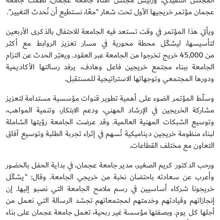
المجلس التنفيذي، ورئيس مجلس أمناء جامعة عجمان، نظّمت جامعة
عجمان مؤتمر خريجيها الأول تحت شعار "معًا، نستطيع أن نُحدث التغيير".
ويأتي هذا المؤتمر في وقت تستعد فيه الجامعة للاحتفال بالذكرى الأربعين
لتأسيسها، ليشكّل محطة محورية في مسار تعزيز الروابط مع أكثر
من 45,000 خريج تخرجوا من الجامعة عبر العقود. ويعبّر الحدث عن التزام
الجامعة ببناء مجتمع خريجين فاعل وهادف، يرفد رسالتها الأكاديمية
ودورها المجتمعي وتوجهاتها الاستراتيجية للمستقبل.
وسلّط المؤتمر الضوء على أهمية تطوير قنوات مؤسسية مستدامة لتعزيز
مشاركة الخريجين في الإرشاد المهني، ودعم الابتكار، وتنمية المواهب،
وتوسيع الشبكات المهنية العالمية. وقد عرضت الجامعة رؤيتها الشاملة
لبناء منظومة خريجين ديناميكية تُسهم في إثراء تجربة الطلبة وتوسيع آفاق
التعاون مع مختلف القطاعات.
ورحب الدكتور كريم الصغير، مدير جامعة عجمان، في بداية الحفل بالحضور
وأعرب عن سعادته باحتضان نخبة من خريجي الجامعة. وقال: "يشكّل
خريجونا شركاء أساسيين في رسم ملامح الجامعة التي نصبو إليها. إن
إنجازاتهم وقيادتهم وخدمتهم لمجتمعاتهم تجسّد الرسالة التي نعمل من
أجلها كل يوم. وبصفتها مؤسسة غير ربحية، تعمل جامعة عجمان على بناء