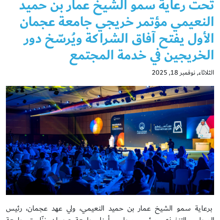
تحت رعاية سمو الشيخ عمار بن حميد
النعيمي مؤتمر خريجي جامعة عجمان
الأول يفتح آفاق الشراكة ويُرسّخ دور
الخريجين في خدمة المجتمع
الثلاثاء, نوفمبر 18, 2025
برعاية سمو الشيخ عمار بن حميد النعيمي، ولي عهد عجمان، رئيس