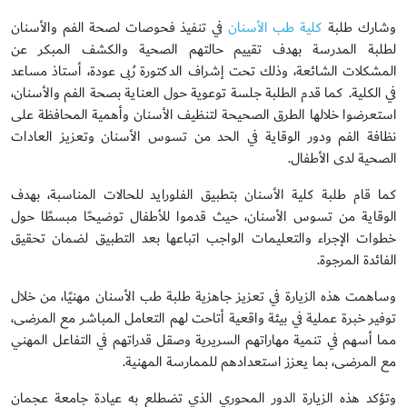
وشارك طلبة
كلية طب الأسنان
في تنفيذ فحوصات لصحة الفم والأسنان
لطلبة المدرسة بهدف تقييم حالتهم الصحية والكشف المبكر عن
المشكلات الشائعة، وذلك تحت إشراف الدكتورة رُبى عودة، أستاذ مساعد
في الكلية. كما قدم الطلبة جلسة توعوية حول العناية بصحة الفم والأسنان،
استعرضوا خلالها الطرق الصحيحة لتنظيف الأسنان وأهمية المحافظة على
نظافة الفم ودور الوقاية في الحد من تسوس الأسنان وتعزيز العادات
الصحية لدى الأطفال.
كما قام طلبة كلية الأسنان بتطبيق الفلورايد للحالات المناسبة، بهدف
الوقاية من تسوس الأسنان، حيث قدموا للأطفال توضيحًا مبسطًا حول
خطوات الإجراء والتعليمات الواجب اتباعها بعد التطبيق لضمان تحقيق
الفائدة المرجوة.
وساهمت هذه الزيارة في تعزيز جاهزية طلبة طب الأسنان مهنيًا، من خلال
توفير خبرة عملية في بيئة واقعية أتاحت لهم التعامل المباشر مع المرضى،
مما أسهم في تنمية مهاراتهم السريرية وصقل قدراتهم في التفاعل المهني
مع المرضى، بما يعزز استعدادهم للممارسة المهنية.
وتؤكد هذه الزيارة الدور المحوري الذي تضطلع به عيادة جامعة عجمان