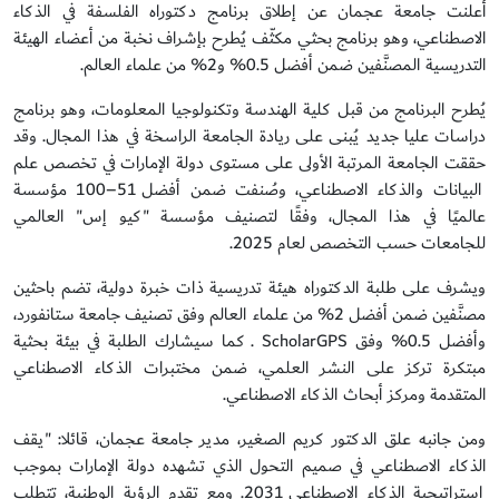
أعلنت جامعة عجمان عن إطلاق برنامج دكتوراه الفلسفة في الذكاء
الاصطناعي، وهو برنامج بحثي مكثّف يُطرح بإشراف نخبة من أعضاء الهيئة
التدريسية المصنَّفين ضمن أفضل 0.5% و2% من علماء العالم.
يُطرح البرنامج من قبل كلية الهندسة وتكنولوجيا المعلومات، وهو برنامج
دراسات عليا جديد يُبنى على ريادة الجامعة الراسخة في هذا المجال. وقد
حققت الجامعة المرتبة الأولى على مستوى دولة الإمارات في تخصص علم
البيانات والذكاء الاصطناعي، وصُنفت ضمن أفضل 51–100 مؤسسة
عالميًا في هذا المجال، وفقًا لتصنيف مؤسسة "كيو إس" العالمي
للجامعات حسب التخصص لعام 2025.
ويشرف على طلبة الدكتوراه هيئة تدريسية ذات خبرة دولية، تضم باحثين
مصنَّفين ضمن أفضل 2% من علماء العالم وفق تصنيف جامعة ستانفورد،
وأفضل 0.5% وفق ScholarGPS . كما سيشارك الطلبة في بيئة بحثية
مبتكرة تركز على النشر العلمي، ضمن مختبرات الذكاء الاصطناعي
المتقدمة ومركز أبحاث الذكاء الاصطناعي.
ومن جانبه علق الدكتور كريم الصغير، مدير جامعة عجمان، قائلا: "يقف
الذكاء الاصطناعي في صميم التحول الذي تشهده دولة الإمارات بموجب
استراتيجية الذكاء الاصطناعي 2031. ومع تقدم الرؤية الوطنية، تتطلب