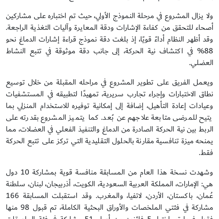
ولا يزال المشروع في مرحلة النموذج الأولي، حيث تم اختباره على مشاركين
أصحاء للتحقق من كفاءة الإشارات ودقة المعايرة وآليات التغذية الراجعة.
وقد أظهر النظام أداءً قويًا، إذ بلغت دقة نموذج قراءة إشارات الدماغ نحو
88% في اكتشاف نية الحركة، إلى جانب دقة موثوقة في تتبع النشاط
العضلي.
ويعمل الفريق على تطوير المشروع في مراحله المقبلة من خلال توسيع
نطاق الاختبارات وإجراء تجارب سريرية، تمهيدًا لتطبيقه في المستشفيات
وعيادات إعادة التأهيل، إضافة إلى إمكانية توفيره للاستخدام المنزلي بما
يتيح للمرضى متابعة علاجهم عن بُعد. كما يتميز المشروع بقدرته على
الربط بين نية الحركة الصادرة من الدماغ والتنفيذ الفعلي في العضلات، مما
يمنحه ميزة تنافسية مقارنة بالحلول التقليدية التي تركز على تتبع الحركة
فقط.
وشهدت نسخة هذا العام من المسابقة منافسة قوية بمشاركة 10 دول
هي: الإمارات، المملكة العربية السعودية، الكويت، أذربيجان، لبنان، سلطنة
عُمان، باكستان، الأردن، لاتفيا، والمغرب. وقد استقبلت المسابقة 166
مشاركة في فئتي الملخصات والأوراق البحثية الكاملة، تم قبول 98 منها