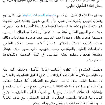
التي تنظمها جامعة زايد، وذلك عن مشروعهم الابتكاري «نيورو إكس» في
مجال إعادة التأهيل الطبي.
وحقق هذا الإنجاز فريق من قسم
هندسة المعدات الطبية
عن مشروعهم
بعنوان «نيورو إكس: إطار عمل توأم رقمي هجين يعتمد على تخطيط
كهربائية الدماغ وتخطيط كهربائية العضلات لإعادة تأهيل الطرف العلوي»،
حيث ضم الفريق الطلابي أمنة محمد أشفق، وعائشة عبدالملك الكبيسي،
ونسيمة محمد هلال، ومهره أحمد الغريب، وهنا محمود عبدالعال، وذلك
تحت إشراف الأستاذ الدكتور كمران أرشد، عميد البحث العلمي
والدراسات العليا، والمهندس وسام شهيب، نائب مدير مركز الابتكار
بجامعة عجمان وعضو هيئة التدريس في كلية الهندسة وتكنولوجيا
المعلومات.
ويهدف المشروع إلى تطوير أساليب إعادة التأهيل وجعلها أكثر دقة
وفعالية، من خلال معالجة أحد أبرز التحديات في الطرق التقليدية، والمتمثل
في صعوبة قياس مدى تواصل الدماغ مع العضلات أثناء عملية التعافي.
ويتميز «نيورو إكس» بكونه نظامًا غير جراحي يجمع بين إشارات الدماغ
وإشارات العضلات لإنشاء نموذج رقمي لحركة الطرف العلوي، ما يتيح
قياس نية الحركة والتنفيذ الفعلي في الوقت الحقيقي، مع توفير تغذية
بصرية تفاعلية تدعم تقدم المريض خلال رحلة العلاج.