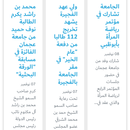
الجامعة
ولي عهد
محمد بن
تشارك في
الفجيرة
راشد يكرم
مؤتمر
يشهد
الطالبة
رياضة
تخريج
نوف حميد
المرأة
112 طالبا
من جامعة
بأبوظبي
من دفعة
عجمان
"عام
الفائزة في
08 نوفمبر
الخير" في
مسابقة
شارك وفد من
مقر
"الورقة
جامعة عجمان
الجامعة
البحثية"
في حضور
بالفجيرة
جلسات
07 نوفمبر
المؤتمر الرابع
كرم صاحب
07 نوفمبر
لرياضة المرأة
السمو الشيخ
تحت رعاية
والذي عقد في…
محمد بن راشد
صاحب السمو
آل مكتوم نائب
الشيخ حمد بن
رئيس الدولة
محمد الشرقي
رئيس مجلس
عضو المجلس