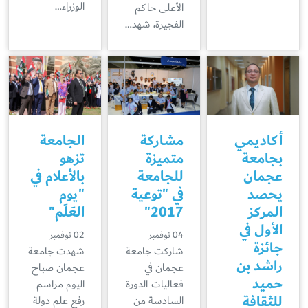
الوزراء…
الأعلى حاكم
الفجيرة، شهد…
أكاديمي
مشاركة
الجامعة
بجامعة
متميزة
تزهو
عجمان
للجامعة
بالأعلام في
يحصد
في "توعية
"يوم
المركز
2017"
العَلَم"
الأول في
04 نوفمبر
02 نوفمبر
جائزة
شاركت جامعة
شهدت جامعة
راشد بن
عجمان في
عجمان صباح
حميد
فعاليات الدورة
اليوم مراسم
للثقافة
السادسة من
رفع علم دولة