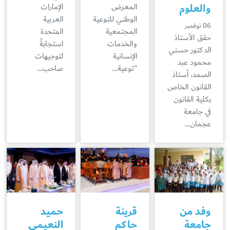
والعلوم
المعرض
الإمارات
الوطني للتوعية
العربية
06 نوفمبر
المجتمعية
المتحدة
حقق الأستاذ
والخدمات
استجابةً
الدكتور حسني
الإنسانية
لتوجيهات
محمود عبد
"توعية…
صاحب…
الصمد، أستاذ
القانون الخاص
بكلية القانون
في جامعة
عجمان…
وفد من
قرينة
حميد
جامعة
حاكم
النعيمي