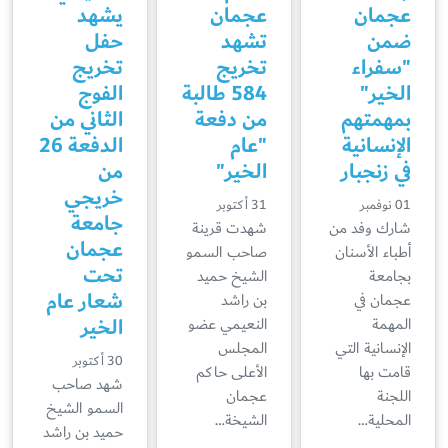
عجمان
عجمان
يشهد
ضمن
تشهد
حفل
"سفراء
تخريج
تخريج
الخير"
584 طالبة
الفوج
بمهمتهم
من دفعة
الثاني من
الإنسانية
"عام
الدفعة 26
في زنجبار
الخير"
من
خريجي
01 نوفمبر
31 أكتوبر
جامعة
شارك وفد من
شهدت قرينة
عجمان
أطباء الأسنان
صاحب السمو
تحت
بجامعة
الشيخ حميد
شعار عام
عجمان في
بن راشد
الخير
المهمة
النعيمي عضو
الإنسانية التي
المجلس
30 أكتوبر
قامت بها
الأعلى حاكم
شهد صاحب
اللجنة
عجمان
السمو الشيخ
المحلية…
الشيخة…
حميد بن راشد