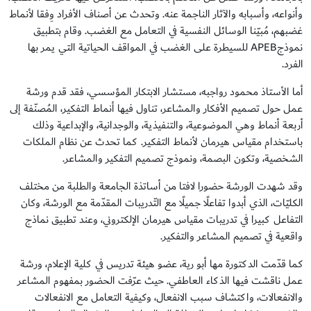
وأنواعه، وأسبابه والآثار الناجمة عنه. وتحدث عن أصناف الأفراد وِفقا لأنماط
غضبهم، مُبيّنا الوسائل النفسية في التعامل مع الغضب. وقام بتطبيق
نموذجAPEB للسيطرة على الغضب في المواقف الحياتية التي يمر بها
الفرد.
أما الأستاذ محمود رواجبه، مستشار الابتكار المؤسسي، فقد قدم ورشة
عمل حول تصميم الأفكار والمشاعر، تناول فيها أنماط التفكير، المُصنّفة إلى
أربعة أنماط وهي الموضوعية، والتنفيذية، والوجدانية، والإبداعية وذلك
باستخدام مقياس هيرمان لأنماط التفكير. كما تحدث عن نظام الملكات
الشخصية، وتكون البصمة، ونموذج تصميم التفكير والمشاعر.
وقد شهدت الورشة حضورا لافتا من أساتذة الجامعة والطلبة من مختلف
الكليّات، الذي أبدوا تفاعلًا جميلًا مع التّدريبات المقدّمة مع الورشة، وكان
التفاعل كبيرا في تدريبات مقياس هيرمان الإلكتروني، وعند تطبيق نماذج
واقعية في تصميم المشاعر والتفكير.
كما قدّمت الدكتورة مها أبو رية، عضو هيئة تدريس في كلية الإعلام، ورشة
عمل ناقشت فيها الذكاء العاطفي. حيث عرّفت الحضور بمفهوم المشاعر
والانفعالات، واكتشاف سبب الانفعال، وكيفية التعامل مع الانفعالات