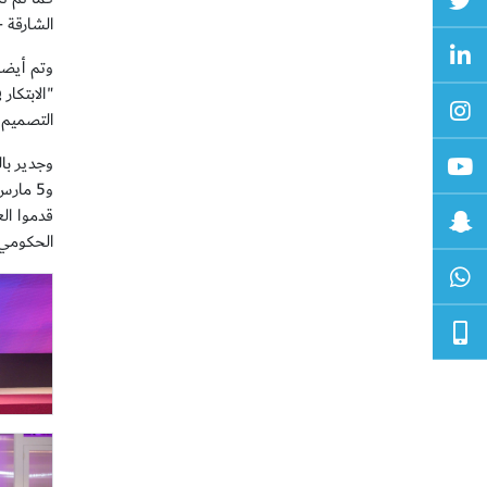
الشارقة 
وتم أيضا
"الابتكا
التصميم 
قدموا ال
الحكومي 