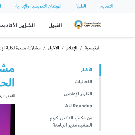
التقديم
الطلبة
الهيئتان التدريسية والإدارية
ا
Ajman University
القبول
الشؤون الأكاديمي
الرئيسية
الإعلام
الأخبار
مشاركة مميزة لكلية الإع
مشار
الأخبار
الح
الفعاليات
التقرير الإعلامي
الأحد, مارس 08, 
AU Roundup
من مكتب الدكتور كريم
الصغير، مدير الجامعة