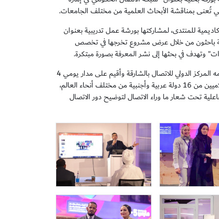
تي تُعنى بمناقشة الأبحاث العلمية من مختلف الجامعات.
كاديمية للمنتدى، لمشاركتها بورشة عمل تدريبية بعنوان
نصة باحثون من خلال عرض مشروع تخرجها في تخصص
" وتهدف في بحثها إلى نشر المعرفة بصورة مبتكرة.
وجدير بالذكر أن فعاليات الدورة التاسعة من المنتدى الدولي للاتصال الحكومي الذي نظمه المركز الدولي للاتصال بالشارقة وأقيم على مدار يومي 4
و5 مارس، شهد مشاركة 64 شخصية من كبار المسئولين الحكوميين ووزاء الإعلام والإعلاميين من 16 دولة عربية وأجنبية من مختلف أنحاء العالم،
علية تحت شعار ما وراء الاتصال لتوضيح دور الاتصال