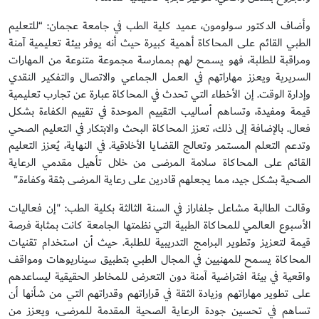
وأضاف الدكتور سولومون، عميد كلية الطب في جامعة عجمان: “للتعليم
الطبي القائم على المحاكاة أهمية كبيرة حيث أنه يوفر بيئة تعليمية آمنة
ومراقبة للطلبة، فهو يسمح لهم بممارسة مجموعة متنوعة من المهارات
السريرية ويعزز مهاراتهم في العمل الجماعي والاتصال والتفكير النقدي
وإدارة الوقت. إن الأخطاء التي تحدث في المحاكاة عبارة عن تجارب تعليمية
قيمة ومفيدة، وتساهم أساليب التقييم الموحدة في تقييم الكفاءة بشكل
فعال. بالإضافة إلى ذلك، تعزز المحاكاة البحث والابتكار في التعليم الصحي
وتدعم التعلم المستمر وتعالج القضايا الأخلاقية. في النهاية، يُعزز التعليم
القائم على المحاكاة سلامة المرضى من خلال تأهيل مقدمي الرعاية
الصحية بشكل جيد، مما يجعلهم قادرين على رعاية المرضى بثقة وكفاءة."
وقالت الطالبة مشاعل جلفاراز في السنة الثالثة بكلية الطب: "إن فعاليات
الأسبوع العالمي للمحاكاة الطبية التي نظمتها الجامعة كانت بمثابة فرصة
قيمة لتعزيز وتطوير البرامج التدريبية للطلبة. حيث أن استخدام تقنيات
المحاكاة يسمح للمهنيين في المجال الطبي بتطبيق سيناريوهات ومواقف
واقعية في بيئة افتراضية آمنة دون التعرض للمخاطر الحقيقية ليساعدهم
على تطوير مهاراتهم وزيادة الثقة في قراراتهم وقدراتهم التي من شأنها أن
تساهم في تحسين جودة الرعاية الصحية المقدمة للمرضى، ويعزز من