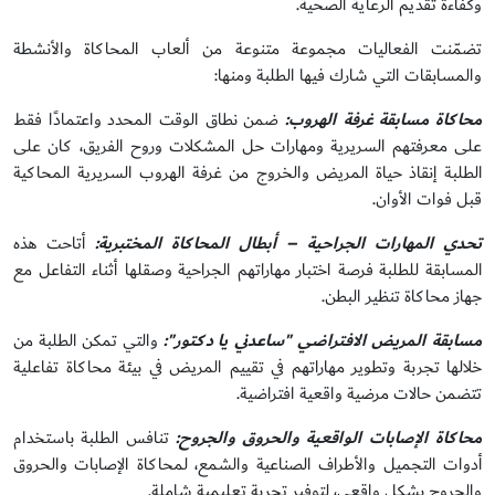
وكفاءة تقديم الرعاية الصحية.
تضمّنت الفعاليات مجموعة متنوعة من ألعاب المحاكاة والأنشطة
والمسابقات التي شارك فيها الطلبة ومنها:
محاكاة مسابقة غرفة الهروب:
ضمن نطاق الوقت المحدد واعتمادًا فقط
على معرفتهم السريرية ومهارات حل المشكلات وروح الفريق، كان على
الطلبة إنقاذ حياة المريض والخروج من غرفة الهروب السريرية المحاكية
قبل فوات الأوان.
تحدي المهارات الجراحية – أبطال المحاكاة المختبرية:
أتاحت هذه
المسابقة للطلبة فرصة اختبار مهاراتهم الجراحية وصقلها أثناء التفاعل مع
جهاز محاكاة تنظير البطن.
مسابقة المريض الافتراضي "ساعدني يا دكتور":
والتي تمكن الطلبة من
خلالها تجربة وتطوير مهاراتهم في تقييم المريض في بيئة محاكاة تفاعلية
تتضمن حالات مرضية واقعية افتراضية.
محاكاة الإصابات الواقعية والحروق والجروح:
تنافس الطلبة باستخدام
أدوات التجميل والأطراف الصناعية والشمع، لمحاكاة الإصابات والحروق
والجروح بشكل واقعي، لتوفير تجربة تعليمية شاملة.