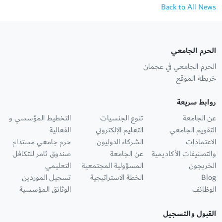
Back to All News
الحرم الجامعي
الحرم الجامعي في عجمان
خريطة الموقع
روابط سريعة
عن الجامعة
تنوع الجنسيات
التخطيط المؤسسي و
التقويم الجامعي
التعليم الإلكتروني
الفعالية
الاعتمادات
الشركاء الدوليون
حرم جامعي مستدام
والتصنيفات الأكاديمية
عن الجامعة
صندوق ثامر للتكافل
الخريجون
المسؤولية المجتمعية
التعليمي
Blog
الخطة الاستراتيجية
تسجيل الموردين
الوظائف
الوثائق المؤسسية
القبول والتسجيل