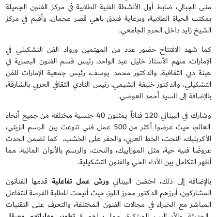
منى الجبالي، ضابط أول الأنشطة الفنية الطلابية في مركز الفنون الجميلة
بمكتب الحياة الطلابية، وبرعاية فندق باهي قصر عجمان، وأقيم في مركز
الشيخ زايد داخل الحرم الجامعي.
كما شهد الافتتاح حضور عدد من المهتمين ورواد الفن التشكيلي في
الإمارات، منهم الأستاذ خليل عبد الواحد، رئيس قسم الفنون البصرية في
هيئة دبي الثقافية، والدكتور محمد يوسف، رئيس جمعية الإمارات للفن
التشكيلي، والدكتور خليفة الشيمي، رئيس النادي الثقافي العربي بالشارقة،
بالإضافة إلى السيد أحمد العوضي.
وشارك في البينالي 120 فناناً يمثلون 40 جنسية مختلفة من جميع أنحاء
العالم، حيث عرضوا أكثر من 500 عمل فني تنوعت بين الرسم الزيتي،
الأكريليك، النحت، الخط العربي، والحفر على الخشب. كما تضمن الحدث
عروضًا فنية حية، مثل الموزاييك، والنحت، والرسم بالألوان المائية، مما
أظهر التكامل بين الأداء الحي والفنون التشكيلية.
بالإضافة إلى ذلك، احتضن البينالي
ورش عمل تفاعلية
قدمها الفنانون
المشاركون، أبرزهم الدكتور محرز اللوز، حيث أتيحت للطلبة الفرصة للتفاعل
المباشر مع الخبراء في مجالات الفنون المختلفة، والتعرف على التقنيات
الحديثة والأساليب المبتكرة، مما ساهم في
تطوير مهاراتهم وصقل