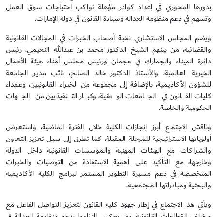
بدورها المحوري في إعداد كوادر مؤهلة تواكب احتياجات سوق العمل
وتسهم في دعم منظومة العدالة وسيادة القانون في دولة الإمارات.
ويضم المجلس الاستشاري نخبة أصحاب الخبرات في المجالات القانونية
والقضائية، من بينهم الشيخ الدكتور محمد بن عبدالله النعيمي، رئيس
دائرة الميناء والجمارك في عجمان ورئيس مجلس أمناء هيئة الأعمال
الخيرية العالمية، والأستاذ الدكتور خالد الصالح، نائب مدير الجامعة
للشؤون الأكاديمية، بالإضافة إلى مجموعة من الخبراء القانونيين، وعمداء
كليات القانون في الجامعات الوطنية، وكبار التنفيذيين من الجهات
الحكومية والخاصة.
وناقش الاجتماع أبرز إنجازات الكلية خلال الفترة الماضية، واستعرض
أولوياتها الاستراتيجية للمرحلة المقبلة، كما تطرق إلى سبل تعزيز التعاون
والشراكات مع الهيئات المهنية والمؤسسات القانونية داخل الدولة
وخارجها، مع التأكيد على أهمية الاستفادة من التوصيات والخبرات
المتخصصة في دعم مسيرة التطوير المستمر لبرامج الكلية الأكاديمية
والبحثية ومبادراتها المجتمعية.
ويأتي هذا الاجتماع في إطار جهود كلية القانون لتعزيز التواصل الفاعل مع
مختلف القطاعات القانونية، بما يعكس التزامها بدعم منظومة العدالة في