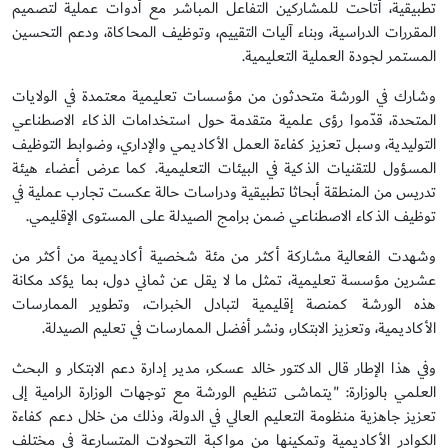
تطبيقية، أتاحت للمشاركين التفاعل المباشر مع أدوات عملية لتصميم
المقررات الدراسية، وبناء آليات التقييم، وتوظيف المحاكاة، ودعم التحسين
المستمر لجودة العملية التعليمية.
وشارك في الورشة متحدثون من مؤسسات تعليمية معتمدة في الولايات
المتحدة، قدّموا رؤى علمية متقدمة حول استخدامات الذكاء الاصطناعي
التوليدية، وسبل تعزيز كفاءة العمل الأكاديمي والإداري، وضوابط التوظيف
المسؤول للتقنيات الذكية في البيئات التعليمية. كما عرض أعضاء هيئة
تدريس من المنطقة أبحاثا تطبيقية ودراسات حالة عكست تجارب عملية في
توظيف الذكاء الاصطناعي ضمن برامج الصيدلة على المستوى الإقليمي.
وشهدت الفعالية مشاركة أكثر من مئة شخصية أكاديمية من أكثر من
عشرين مؤسسة تعليمية، تمثل ما لا يقل عن ثماني دول، بما يؤكد مكانة
هذه الورشة كمنصة إقليمية لتبادل الخبرات، وتطوير الممارسات
الأكاديمية، وتعزيز الابتكار، ونشر أفضل الممارسات في تعليم الصيدلة.
وفي هذا الإطار قال الدكتور خالد عسكر، مدير إدارة دعم الابتكار و البحث
العلمي بالوزارة: "يتماشى تنظيم الورشة مع توجهات الوزارة الرامية إلى
تعزيز جاهزية منظومة التعليم العالي في الدولة، وذلك من خلال دعم كفاءة
الكوادر الأكاديمية وتمكينها من مواكبة التحولات المتسارعة في مختلف