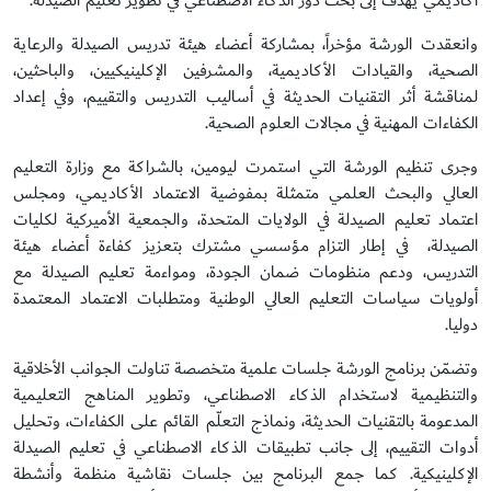
أكاديمي يهدف إلى بحث دور الذكاء الاصطناعي في تطوير تعليم الصيدلة.
وانعقدت الورشة مؤخراً، بمشاركة أعضاء هيئة تدريس الصيدلة والرعاية
الصحية، والقيادات الأكاديمية، والمشرفين الإكلينيكيين، والباحثين،
لمناقشة أثر التقنيات الحديثة في أساليب التدريس والتقييم، وفي إعداد
الكفاءات المهنية في مجالات العلوم الصحية.
وجرى تنظيم الورشة التي استمرت ليومين، بالشراكة مع وزارة التعليم
العالي والبحث العلمي متمثلة بمفوضية الاعتماد الأكاديمي، ومجلس
اعتماد تعليم الصيدلة في الولايات المتحدة، والجمعية الأميركية لكليات
الصيدلة، في إطار التزام مؤسسي مشترك بتعزيز كفاءة أعضاء هيئة
التدريس، ودعم منظومات ضمان الجودة، ومواءمة تعليم الصيدلة مع
أولويات سياسات التعليم العالي الوطنية ومتطلبات الاعتماد المعتمدة
دوليا.
وتضمّن برنامج الورشة جلسات علمية متخصصة تناولت الجوانب الأخلاقية
والتنظيمية لاستخدام الذكاء الاصطناعي، وتطوير المناهج التعليمية
المدعومة بالتقنيات الحديثة، ونماذج التعلّم القائم على الكفاءات، وتحليل
أدوات التقييم، إلى جانب تطبيقات الذكاء الاصطناعي في تعليم الصيدلة
الإكلينيكية. كما جمع البرنامج بين جلسات نقاشية منظمة وأنشطة