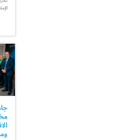
الإمار
جام
مخت
الا