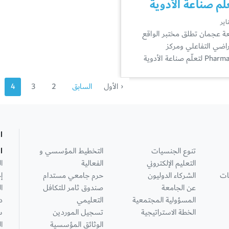
لّم صناعة الأدوية
ة عجمان تطلق مختبر الواقع
تراضي التفاعلي ومركز
لتعلّم صناعة الأدوية
‹ الأول
السابق
2
3
4
ا
تنوع الجنسيات
التخطيط المؤسسي و
ا
التعليم الإلكتروني
الفعالية
ا
ات
الشركاء الدوليون
حرم جامعي مستدام
إ
عن الجامعة
صندوق ثامر للتكافل
ا
المسؤولية المجتمعية
التعليمي
د
الخطة الاستراتيجية
تسجيل الموردين
س
الوثائق المؤسسية
ا