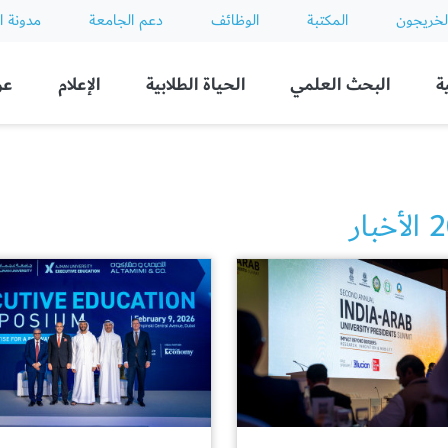
لخريجون
المكتبة
الوظائف
دعم الجامعة
مدونة ا
ة
البحث العلمي
الحياة الطلابية
الإعلام
عن
بار