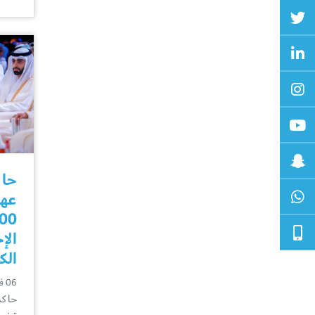
حاك
عهد
الإ
الكوي
06 فبراير
حاكم