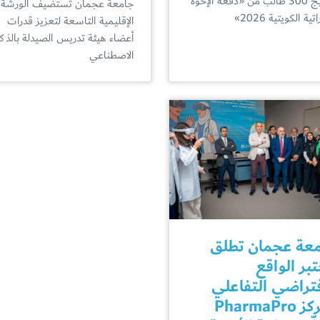
تخريج 300 طالب من «دفعة الإخوة
جامعة عجمان تستضيف الورشة
اتية الكويتية 2026»
الإقليمية التاسعة لتعزيز قدرات
أعضاء هيئة تدريس الصيدلة بالذكا
الاصطناعي
عة عجمان تطلق
بر الواقع
فتراضي التفاعلي
ومركز PharmaPro