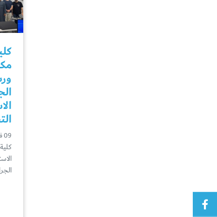
كلي
مكت
ورش
الج
الا
الت
09 فبراير
كلية
الاس
الجر