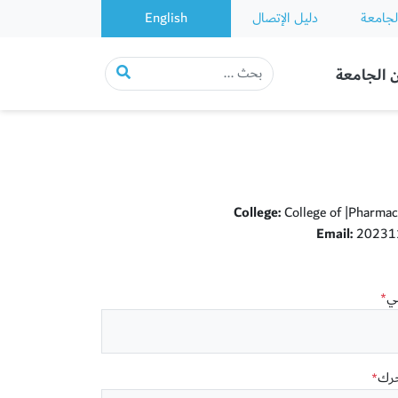
لجامعة
دليل الإتصال
English
 الجامعة
College:
College of |Pharmac
Email:
202311
عي
*
حرك
*