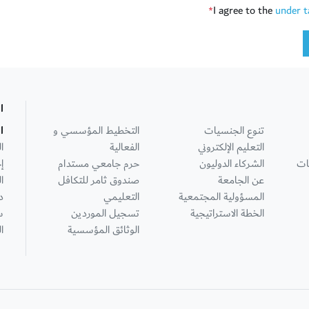
I agree to the
under t
*
ا
تنوع الجنسيات
التخطيط المؤسسي و
ا
التعليم الإلكتروني
الفعالية
ا
ات
الشركاء الدوليون
حرم جامعي مستدام
إ
عن الجامعة
صندوق ثامر للتكافل
ا
المسؤولية المجتمعية
التعليمي
د
الخطة الاستراتيجية
تسجيل الموردين
س
الوثائق المؤسسية
ا