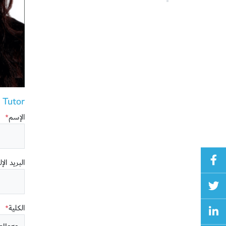
utor ()
الإسم
*
البريد الإ
الكلية
*