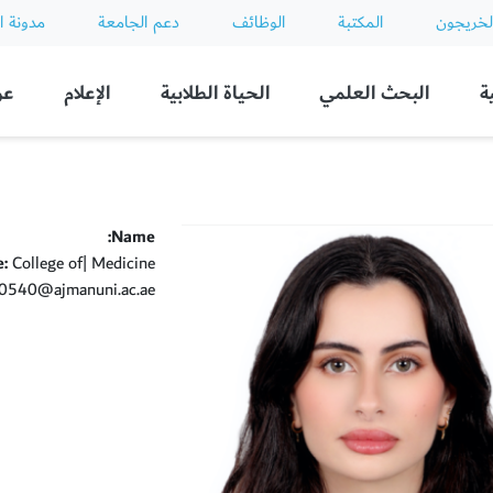
لخريجون
المكتبة
الوظائف
دعم الجامعة
مدونة ا
ة
البحث العلمي
الحياة الطلابية
الإعلام
عن
Name:
e:
College of| Medicine
540@ajmanuni.ac.ae