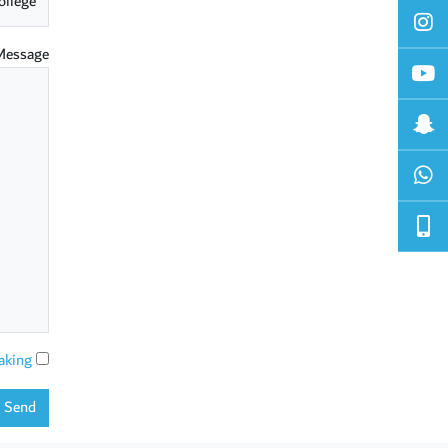
Message
aking
Send