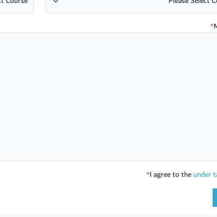
*
I agree to the
under t
*