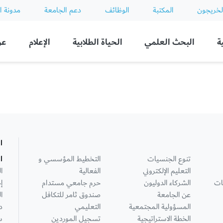
لخريجون
المكتبة
الوظائف
دعم الجامعة
مدونة ا
ة
البحث العلمي
الحياة الطلابية
الإعلام
عن
ا
تنوع الجنسيات
التخطيط المؤسسي و
ا
التعليم الإلكتروني
الفعالية
ا
ات
الشركاء الدوليون
حرم جامعي مستدام
إ
عن الجامعة
صندوق ثامر للتكافل
ا
المسؤولية المجتمعية
التعليمي
د
الخطة الاستراتيجية
تسجيل الموردين
س