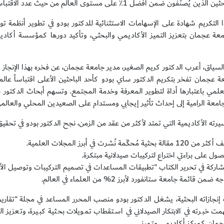
ين يُصنَّفون ضمن أفضل 1٪ على مستوى العالم من حيث عدد الاقتباسات.
ا التكريم شهادة على الإسهامات الاستثنائية للدكتور بودو في تطوير أنظمة ت
امعة عجمان بتعزيز التميز الأكاديمي والبحثي، وتأكيد دورها كمؤسسة أكادي
لسياق، أعرب الدكتور كريم الصغير، مدير جامعة عجمان، عن فخره بهذا الإنجاز قائ
ة عجمان تفخر بتكريم الدكتور ساي بودو كأحد الباحثين الأعلى اقتباساً عالم
علمي باعتبارها أداة لتطوير المعرفة وخدمة المجتمع. وتسهم أبحاث الدكتور بود
جامعة الرامية إلى إحداث تأثير إيجابي ومستدام على الصعيدين المحلي والعالمي
ته الأكاديمية التي تمتد لأكثر من عقد من الزمن، نجح الدكتور بودو في تحقيق ال
120 مقالة بحثية مُحكّمة نُشرت في أبرز المجلات العلمية.
صول على براءتي اختراع لتركيبات صيدلانية مبتكرة.
شاركة في تحرير الكتاب "تطبيقات المساعدات في تصميم التركيبات وتوصيل الأدو
ه ضمن قائمة جامعة ستانفورد لأبرز 2% من العلماء في العالم.
 إنجازاته البحثية، يشغل الدكتور بودو منصب المحرر المساعد في مجلة "تقارير 
ت خبرته في الابتكار الصيدلاني في استقطاب تمويلات بحثية كبيرة، وتعزيز ا
مان كمركز أكاديمي متميز.