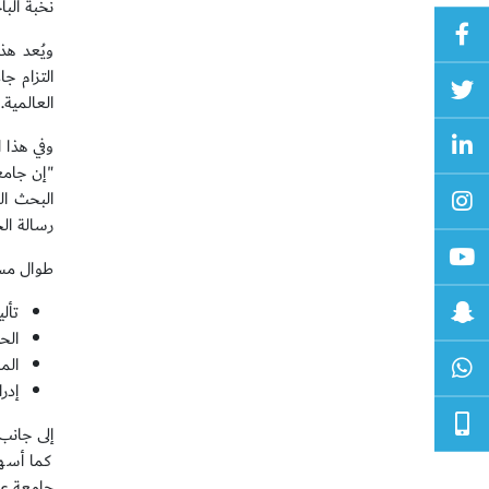
نخبة الباحثين الذ
ويُعد هذ
التزام ج
العالمية.
وفي هذا ا
"إن جامع
البحث ال
رسالة ال
طوال مسير
تأليف أكثر من 
الح
الم
إدراج
إلى جانب
كما أسهم
جامعة عج