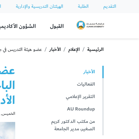
التقديم
الطلبة
الهيئتان التدريسية والإدارية
ا
Ajman University
القبول
الشؤون الأكاديمي
الرئيسية
الإعلام
الأخبار
عضو هيئة التدريس في جا
عضو
الأخبار
البا
الفعاليات
الأد
التقرير الإعلامي
AU Roundup
الخميس, يناير 2
من مكتب الدكتور كريم
الصغير، مدير الجامعة