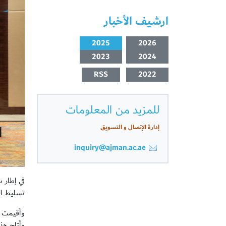
ارشيف الأخبار
2025
2026
2023
2024
RSS
2022
للمزيد من المعلومات
إدارة الإتصال و التسويق
inquiry@ajman.ac.ae
في إطار 
تسليط الض
وأتاح هذا