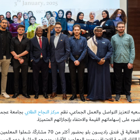
سعيه لتعزيز التواصل والعمل الجماعي، نظم
مركز النجاح الطلابي
بجامعة عجمان
وء على إسهاماتهم القيمة والاحتفاء بإنجازاتهم المتميزة.
وأقيمت الفعالية في فندق راديسون بلو بحضور 
 اللقاء الفرصة للاعتراف بجهود المعلمين الأقران، ودورهم المؤثر في دعم المسيرة 