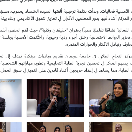
لأمسية فعاليات. وبدأت بكلمة ترحيبية ألقتها السيدة الخنساء يعقوب، مسؤولة ا
 المركز، أشاد فيها بدور المعلمين الأقران في تعزيز التفوق الأكاديمي وبناء بيئ
لفعالية نشاطًا تفاعليًا مميزًا بعنوان "حقيقتان وكذبة"، حيث قدم الحضور
تعزيز الروابط الاجتماعية وخلق أجواء ودية وحيوية. واختُتمت الأمسية بجلسة 
ارف وتبادل الأفكار والحوارات المثمرة.
كز النجاح الطلابي في جامعة عجمان تقديم مبادرات مبتكرة تهدف إلى تعزي
ت، يسهم المركز في تحسين تجربة الطلبة التعليمية وتطوير مهاراتهم الشخصية 
 الطلبة، مما يساعد في إعداد خريجين أكفاء قادرين على التميز في سوق العمل.