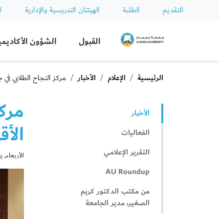
التقديم
الطلبة
الهيئتان التدريسية والإدارية
ا
Ajman University
القبول
الشؤون الأكاديمي
الرئيسية
الإعلام
الأخبار
مركز النجاح الطلابي في 
مركز
الأخبار
الأق
الفعاليات
التقرير الإعلامي
الأربعاء, يناير 08
AU Roundup
من مكتب الدكتور كريم
الصغير، مدير الجامعة