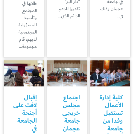
في جامعة
"دار البر"
طلابها في
عجمان وذلك
تقديرا للدعم
المجتمع
في…
الدائم الذي…
وتأصيلا
للمسؤولية
المجتمعية
لديهم، قام
مجموعة…
كلية إدارة
اجتماع
إقبال
الأعمال
مجلس
لافت على
تستقبل
خريجي
أجنحة
وفدا من
جامعة
الجامعة
جامعة
عجمان
في