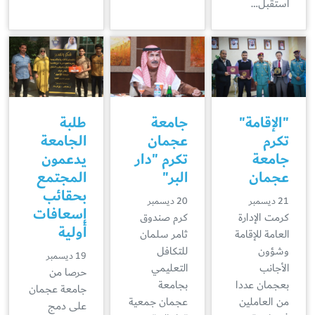
استقبل…
"الإقامة"
جامعة
طلبة
تكرم
عجمان
الجامعة
جامعة
تكرم "دار
يدعمون
عجمان
البر"
المجتمع
بحقائب
21 ديسمبر
20 ديسمبر
إسعافات
كرمت الإدارة
كرم صندوق
أولية
العامة للإقامة
ثامر سلمان
وشؤون
للتكافل
19 ديسمبر
الأجانب
التعليمي
حرصا من
بعجمان عددا
بجامعة
جامعة عجمان
من العاملين
عجمان جمعية
على دمج