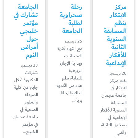
مركز
رحلة
الجامعة
الابتكار
صحراوية
تشارك في
ينظم
لطلبة
مؤتمر
المسابقة
الجامعة
خليجي
السنوية
حول
25 ديسمبر
الثانية
أمراض
مع انتهاء فترة
للأفكار
النوم
الامتحانات
الإبداعية
وبداية الإجازة
23 ديسمبر
الربيعية
شاركت
28 ديسمبر
للطلبة، نظم
الدكتورة ظلال
نظم مركز
عدد من الأندية
جابر، من كلية
الابتكار في
الطلابية رحلة
الصيدلة
جامعة عجمان
برية…
والعلوم
المسابقة
الصحية في
السنوية للأفكار
جامعة عجمان،
الإبداعية في
في مؤتمر
نسختها الثانية،
الخليج…
والتي