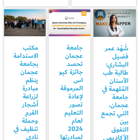
جامعة
مكتب
شَهْد عمر
عجمان
الاستدامة
فضيل
تحصد
بجامعة
البشاري:
جائزة كيو
عجمان
طالبة طب
اس
ينظم
الأسنان
المرموقة
مبادرة
المُلهمة في
لإعادة
لزراعة
جامعة
تصور
أشجار
عجمان،
التعليم
القرم
التي تجمع
لعام
وحملة
بين
2024
تنظيف في
التفوق
لمبادرتها
نادي
الأكاديمي