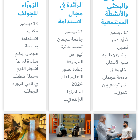
الرائدة في
الزوراء
والبحثي
مجال
للجولف
والأنشطة
الاستدامة
المجتمعية
13 ديسمبر
مكتب
13 ديسمبر
17 ديسمبر
الاستدامة
جامعة عجمان
شَهْد عمر
بجامعة
تحصد جائزة
فضيل
عجمان ينظم
كيو اس
البشاري: طالبة
مبادرة لزراعة
المرموقة
طب الأسنان
أشجار القرم
لإعادة تصور
المُلهمة في
وحملة تنظيف
التعليم لعام
جامعة عجمان،
في نادي الزوراء
2024
التي تجمع بين
للجولف
لمبادرتها
التفوق…
الرائدة في…