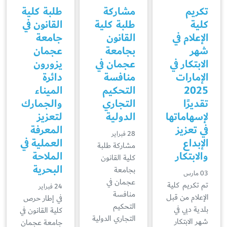
تكريم
مشاركة
طلبة كلية
كلية
طلبة كلية
القانون في
الإعلام في
القانون
جامعة
شهر
بجامعة
عجمان
الابتكار في
عجمان في
يزورون
الإمارات
منافسة
دائرة
2025
التحكيم
الميناء
تقديرًا
التجاري
والجمارك
لإسهاماتها
الدولية
لتعزيز
في تعزيز
المعرفة
28 فبراير
الإبداع
العملية في
مشاركة طلبة
والابتكار
الملاحة
كلية القانون
البحرية
بجامعة
03 مارس
عجمان في
تم تكريم كلية
24 فبراير
منافسة
الإعلام من قبل
في إطار حرص
التحكيم
بلدية دبي في
كلية القانون في
التجاري الدولية
شهر الابتكار
جامعة عجمان