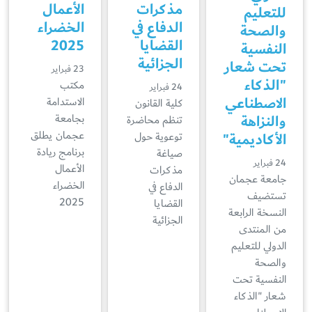
مذكرات
الأعمال
للتعليم
الدفاع في
الخضراء
والصحة
القضايا
2025
النفسية
الجزائية
تحت شعار
23 فبراير
"الذكاء
مكتب
24 فبراير
الاصطناعي
الاستدامة
كلية القانون
والنزاهة
بجامعة
تنظم محاضرة
عجمان يطلق
الأكاديمية"
توعوية حول
برنامج ريادة
صياغة
24 فبراير
الأعمال
مذكرات
جامعة عجمان
الخضراء
الدفاع في
تستضيف
2025
القضايا
النسخة الرابعة
الجزائية
من المنتدى
الدولي للتعليم
والصحة
النفسية تحت
شعار "الذكاء