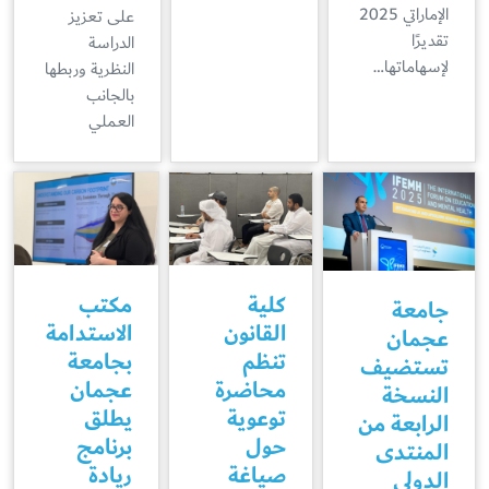
الإماراتي 2025
على تعزيز
تقديرًا
الدراسة
لإسهاماتها…
النظرية وربطها
بالجانب
العملي
كلية
مكتب
جامعة
القانون
الاستدامة
عجمان
تنظم
بجامعة
تستضيف
محاضرة
عجمان
النسخة
توعوية
يطلق
الرابعة من
حول
برنامج
المنتدى
صياغة
ريادة
الدولي