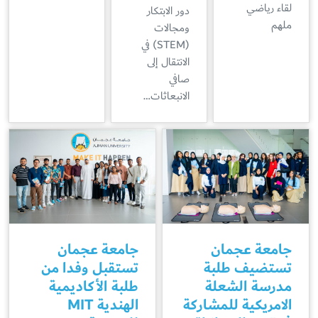
لقاء رياضي
دور الابتكار
ملهم
ومجالات
(STEM) في
الانتقال إلى
صافي
الانبعاثات…
جامعة عجمان
جامعة عجمان
تستضيف طلبة
تستقبل وفدا من
مدرسة الشعلة
طلبة الأكاديمية
الامريكية للمشاركة
الهندية MIT