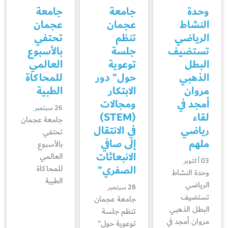
وحدة
جامعة
جامعة
النشاط
عجمان
عجمان
الرياضي
تنظم
تحتفي
تستضيف
جلسة
بالأسبوع
البطل
توعوية
العالمي
الذهبي
حول" دور
للمحاكاة
مروان
الابتكار
الطبية
أمجد في
ومجالات
26 سبتمبر
لقاء
(STEM)
جامعة عجمان
رياضي
في الانتقال
تحتفي
ملهم
إلى صافي
بالأسبوع
الانبعاثات
العالمي
03 أكتوبر
الصفري"
للمحاكاة
وحدة النشاط
الطبية
الرياضي
28 سبتمبر
تستضيف
جامعة عجمان
البطل الذهبي
تنظم جلسة
مروان أمجد في
توعوية حول"