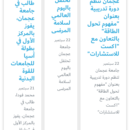
تحتفل
عجمان تنظم
طالب في
باليوم
دورة تدريبية
جامعة
العالمي
بعنوان
عجمان،
لسلامة
"مفهوم تحول
يفوز
المرضى
الطاقة"
بالمركز
بالتعاون مع
الأول في
22 سبتمبر
"اكست
جامعة
بطولة
للاستشارات"
عجمان
آسيا
تحتفل
للجامعات
22 سبتمبر
باليوم
للقوة
جامعة عجمان
العالمي
البدنية
تنظم دورة تدريبية
لسلامة
بعنوان "مفهوم
المرضى
21 سبتمبر
تحول الطاقة"
محمد فودا،
بالتعاون مع
طالب في
"اكست
جامعة
للاستشارات"
عجمان، يفوز
بالمركز الأول
في "بطولة