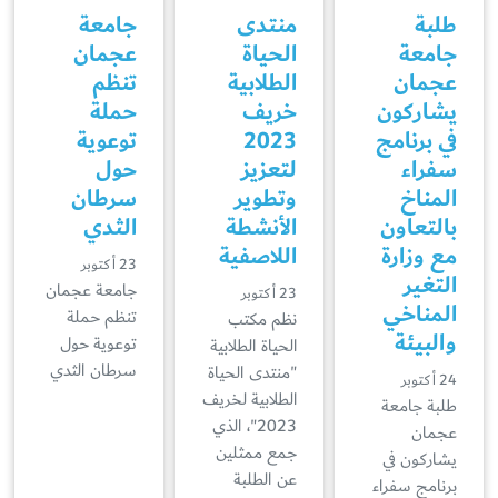
طلبة
منتدى
جامعة
جامعة
الحياة
عجمان
عجمان
الطلابية
تنظم
يشاركون
خريف
حملة
في برنامج
2023
توعوية
سفراء
لتعزيز
حول
المناخ
وتطوير
سرطان
بالتعاون
الأنشطة
الثدي
مع وزارة
اللاصفية
23 أكتوبر
التغير
جامعة عجمان
23 أكتوبر
المناخي
تنظم حملة
نظم مكتب
والبيئة
توعوية حول
الحياة الطلابية
سرطان الثدي
"منتدى الحياة
24 أكتوبر
الطلابية لخريف
طلبة جامعة
2023"، الذي
عجمان
جمع ممثلين
يشاركون في
عن الطلبة
برنامج سفراء