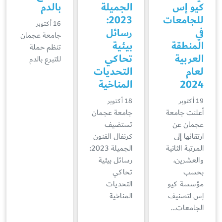
كيو إس
الجميلة
بالدم
للجامعات
2023:
16 أكتوبر
في
رسائل
جامعة عجمان
المنطقة
بيئية
تنظم حملة
العربية
تحاكي
للتبرع بالدم
لعام
التحديات
2024
المناخية
19 أكتوبر
18 أكتوبر
أعلنت جامعة
جامعة عجمان
عجمان عن
تستضيف
ارتقائها إلى
كرنفال الفنون
المرتبة الثانية
الجميلة 2023:
والعشرين،
رسائل بيئية
بحسب
تحاكي
مؤسسة كيو
التحديات
إس لتصنيف
المناخية
الجامعات…