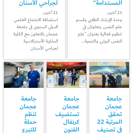
المستدامة"
لجراحي الأسنان
23 أكتوبر
21 أكتوبر
وحدة الإرشاد الطلابي وقسم
استضافة الاجتماع العلمي
علم النفس يتعاونان في
الدولي السنوي في جامعة
تنظيم فعالية بعنوان "علم
عجمان بالتعاون مع الكلية
النفس البيئي والتنمية…
الملكية الأسترالاسية
لجراحي الأسنان
جامعة
جامعة
جامعة
عجمان
عجمان
عجمان
تحقق
تستضيف
تنظم
المرتبة 22
كرنفال
حملة
في تصنيف
الفنون
للتبرع