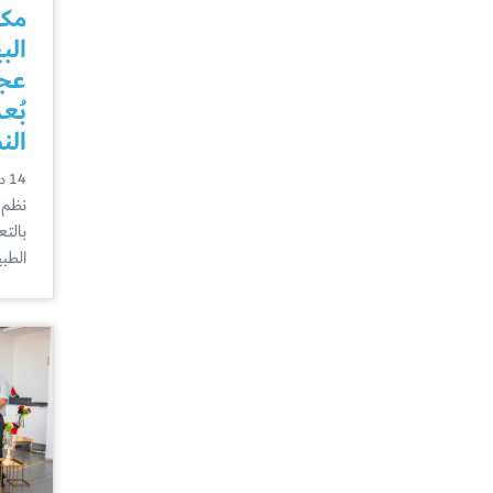
مكت
الب
عجم
بُع
الن
14 ديسمبر
نظم 
بالت
الطبي