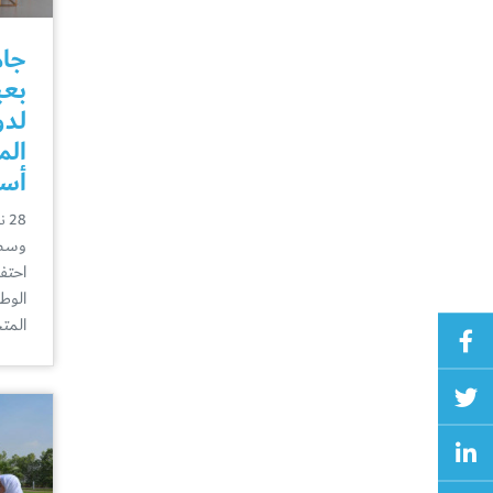
جام
بعي
لدو
الم
أسب
28 نوفمبر
وسط 
احتف
المت