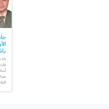
جام
الأ
راش
14 نوفمبر
فازت
أسات
عبدا
الخا