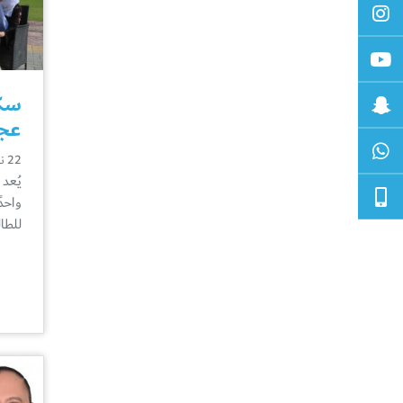
سكن
عجم
22 نوفمبر
يُعد
واحد
للطا