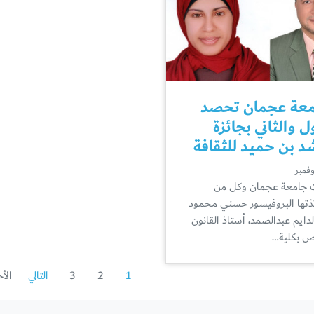
عة عجمان تحصد
ول والثاني بجائزة
د بن حميد للثقافة
 جامعة عجمان وكل من
ذتها البروفيسور حسني محمود
لدايم عبدالصمد، أستاذ القانون
ص بكلية…
1
2
3
التالي
الأخ