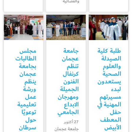
والقضائية
طلبة كلية
جامعة
مجلس
الصيدلة
عجمان
الطالبات
والعلوم
تنظم
بجامعة
الصحية
كرنفال
عجمان
يستعدون
الفنون
ينظم
لبدء
الجميلة
ورشة
مسيرتهم
ومهرجان
عمل
المهنية في
الابداع
تعليمية
حفل
الجامعي
توعويًا
المعطف
حول
27 أكتوبر
الأبيض
سرطان
جامعة عجمان