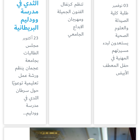
الثدي في
تنظم كرنفال
03 نوفمبر
مدرسة
الفنون الجميلة
طلبة كلية
وودليم
ومهرجان
الصيدلة
البريطانية
الابداع
والعلوم
الجامعي
الصحية
23 أكتوبر
يستعدون لبدء
مجلس
مسيرتهم
الطالبات
المهنية في
بجامعة
حفل المعطف
عجمان ينظم
الأبيض
ورشة عمل
تعليمية توعويًا
حول سرطان
الثدي في
مدرسة
وودليم…