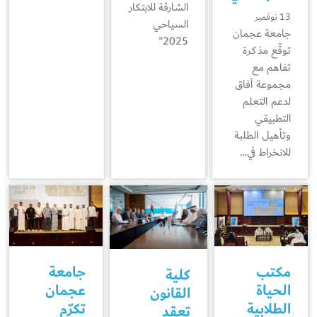
الشارقة للابتكار
13 نوفمبر
السياحي
جامعة عجمان
2025"
توقّع مذكرة
تفاهم مع
مجموعة آفاق
لدعم التعلم
التطبيقي
وتأهيل الطلبة
للانخراط في…
مكتب
جامعة
كلية
الحياة
عجمان
القانون
الطلابية
تكرّم
تعقد