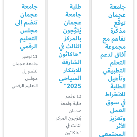
طلبة
جامعة
جامعة
جامعة
عجمان
عجمان
عجمان
تنضم إلى
توقّع
يُتوَّجون
مجلس
مذكرة
بالمركز
التعليم
تفاهم مع
الثالث في
الرقمي
مجموعة
"هاكاثون
آفاق لدعم
11 نوفمبر
الشارقة
التعلم
جامعة عجمان
للابتكار
التطبيقي
تنضم إلى
السياحي
وتأهيل
مجلس
2025"
الطلبة
التعليم الرقمي
للانخراط
12 نوفمبر
في سوق
طلبة جامعة
العمل
عجمان
وتعزيز
يُتوَّجون المركز
الأثر
الثالث في
المجتمعي
"هاكاثون